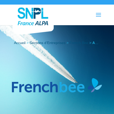
Accueil
>
Sections d’Entreprises
>
French Bee
>
Actualités