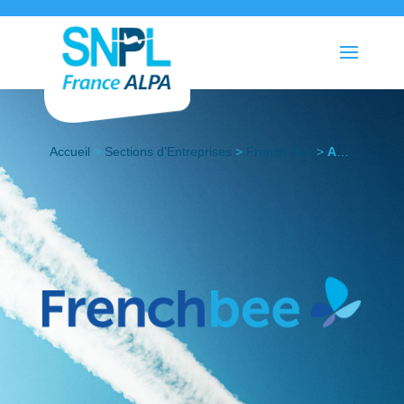
Accueil
>
Sections d’Entreprises
>
French Bee
>
Actualités