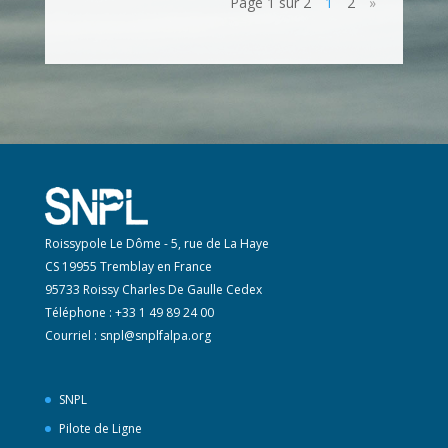
Page 1 sur 2
1
2
»
Roissypole Le Dôme - 5, rue de La Haye
CS 19955 Tremblay en France
95733 Roissy Charles De Gaulle Cedex
Téléphone : +33 1 49 89 24 00
Courriel :
snpl@snplfalpa.org
SNPL
Pilote de Ligne