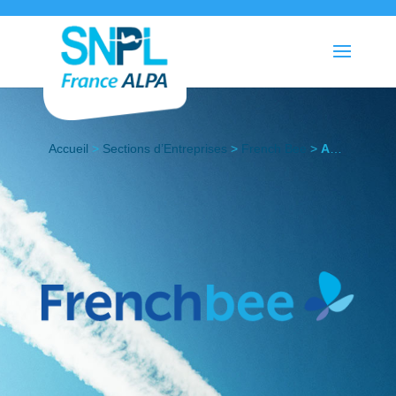
Accueil
>
Sections d’Entreprises
>
French Bee
>
Actualités