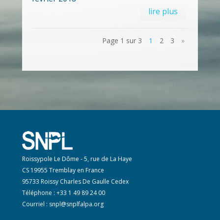
lire plus
Page 1 sur 3
1
2
3
»
Roissypole Le Dôme - 5, rue de La Haye
CS 19955 Tremblay en France
95733 Roissy Charles De Gaulle Cedex
Téléphone : +33 1 49 89 24 00
Courriel :
snpl@snplfalpa.org