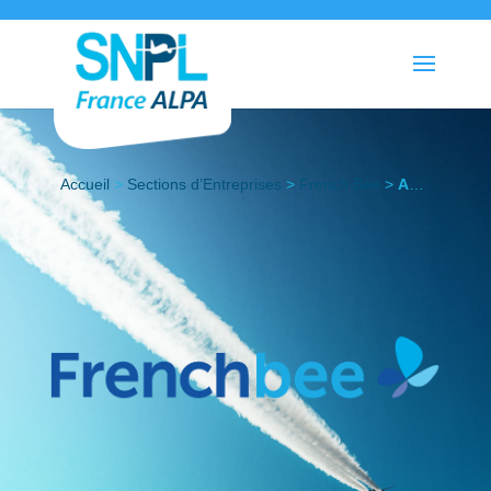
Accueil
>
Sections d’Entreprises
>
French Bee
>
Actualités