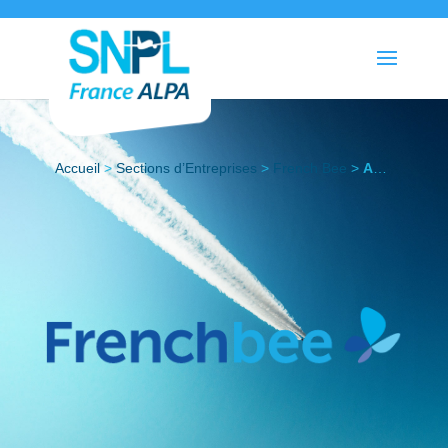
Accueil
>
Sections d’Entreprises
>
French Bee
>
Actualités