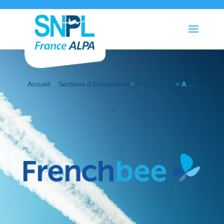
Accueil
>
Sections d’Entreprises
>
French Bee
>
Actualités