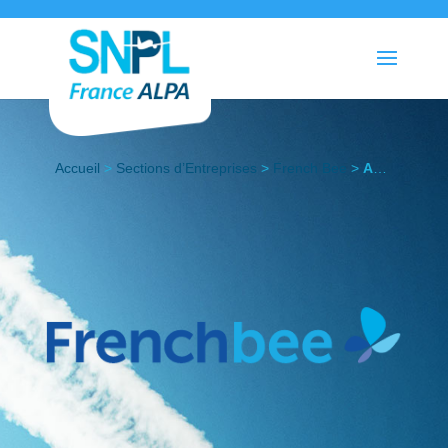
Accueil
>
Sections d’Entreprises
>
French Bee
>
Actualités