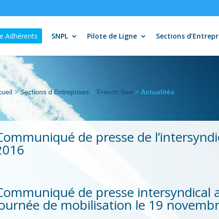
e Adhérents
SNPL
Pilote de Ligne
Sections d’Entrepr
ueil
>
Sections d’Entreprises
>
French Bee
>
Actualités
Communiqué de presse de l’intersyndic
2016
Communiqué de presse intersyndical a
journée de mobilisation le 19 novemb