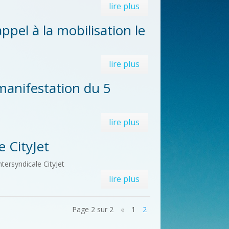
lire plus
pel à la mobilisation le
lire plus
manifestation du 5
lire plus
 CityJet
ersyndicale CityJet
lire plus
Page 2 sur 2
«
1
2