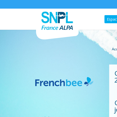
Espac
Acc