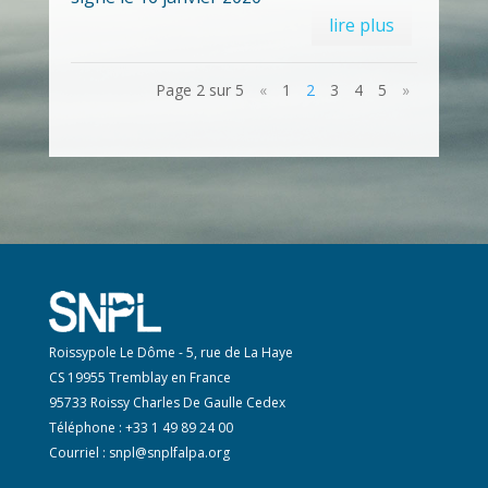
lire plus
Page 2 sur 5
«
1
2
3
4
5
»
Roissypole Le Dôme - 5, rue de La Haye
CS 19955 Tremblay en France
95733 Roissy Charles De Gaulle Cedex
Téléphone : +33 1 49 89 24 00
Courriel :
snpl@snplfalpa.org