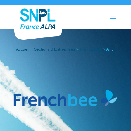
Accueil
>
Sections d’Entreprises
>
French Bee
>
Actualités