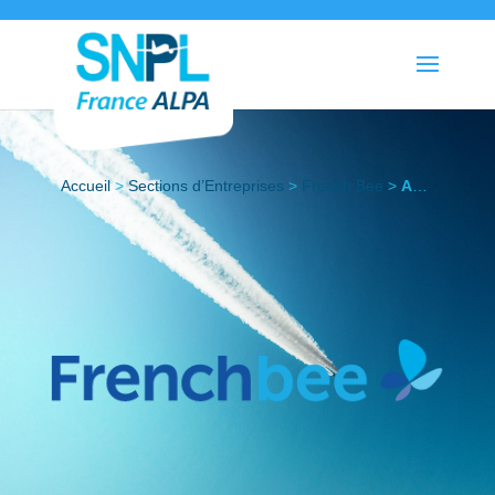
Accueil
>
Sections d’Entreprises
>
French Bee
>
Actualités