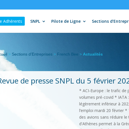
e Adhérents
SNPL
Pilote de Ligne
Sections d’Entrepr
ueil
>
Sections d’Entreprises
>
French Bee
>
Actualités
Revue de presse SNPL du 5 février 20
* ACI-Europe : le trafic d
volumes pré-covid * IATA :
légèrement inférieur à 202
l’emploi mardi 20 février *
des avions sans réduire le 
d'Athènes permet à la Grèce