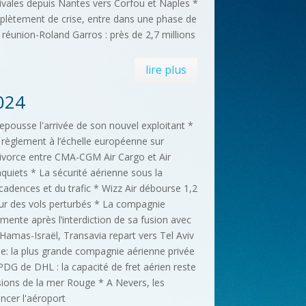
tivales depuis Nantes vers Corfou et Naples *
lètement de crise, entre dans une phase de
réunion-Roland Garros : près de 2,7 millions
lire plus
024
epousse l'arrivée de son nouvel exploitant *
 règlement à l’échelle européenne sur
Divorce entre CMA-CGM Air Cargo et Air
nquiets * La sécurité aérienne sous la
cadences et du trafic * Wizz Air débourse 1,2
pour des vols perturbés * La compagnie
rmente après l’interdiction de sa fusion avec
 Hamas-Israël, Transavia repart vers Tel Aviv
ie: la plus grande compagnie aérienne privée
 PDG de DHL : la capacité de fret aérien reste
sions de la mer Rouge * A Nevers, les
ancer l'aéroport