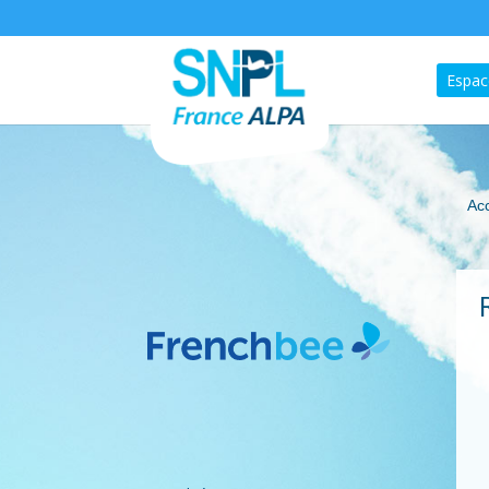
Espac
Acc