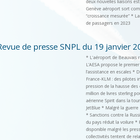
deux nouvelles liaisons es
Genève aéroport sort comp
“croissance mesurée” * La 
de passagers en 2023
Revue de presse SNPL du 19 janvier 2
* L'aéroport de Beauvais r
L’AESA propose le premier
l’assistance en escales * 
France-KLM : des pilotes i
pression de la hausse des 
million de livres sterling 
aérienne Spirit dans la tou
JetBlue * Malgré la guerre
* Sanctions contre la Russ
du pays réduit la voilure *
disponible malgré les pres
collectivités tentent de rel