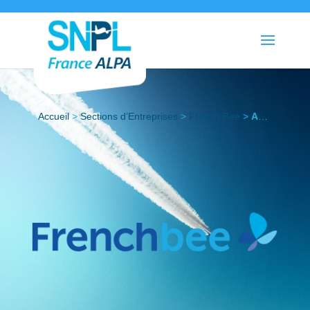
Accueil
>
Sections d’Entreprises
>
French Bee
>
Actualités