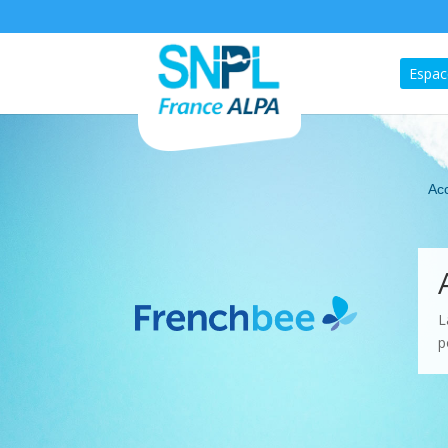
Espac
Acc
L
p