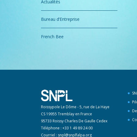
Actualités
Bureau d’Entreprise
French Bee
SN
Pi
Roissypole Le Dôme - 5, rue de La Haye
De
CS 19955 Tremblay en France
Co
95733 Roissy Charles De Gaulle Cedex
Téléphone : +33 1 49 89 24 00
Courriel :
snpl@snplfalpa.org