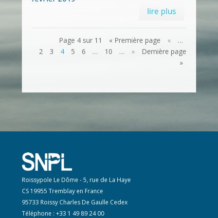
lire plus
Page 4 sur 11
« Première page
«
…
2
3
4
5
6
…
10
…
»
Dernière page
»
Roissypole Le Dôme - 5, rue de La Haye
CS 19955 Tremblay en France
95733 Roissy Charles De Gaulle Cedex
Téléphone : +33 1 49 89 24 00