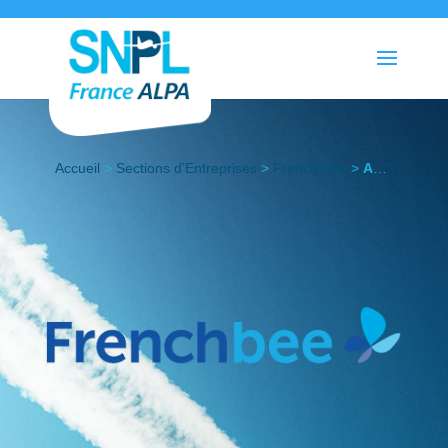
Accueil
>
Sections d’Entreprises
>
French Bee
>
Actualités