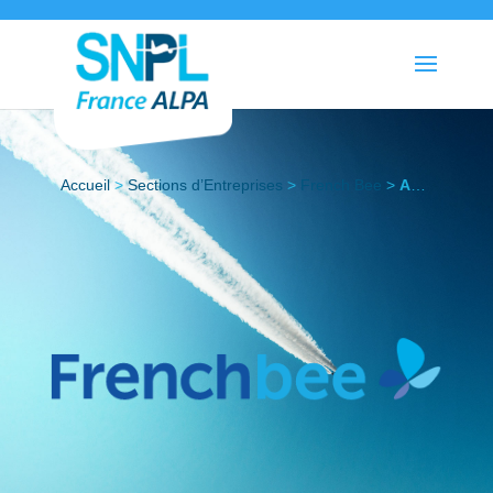
Accueil
>
Sections d’Entreprises
>
French Bee
>
Actualités