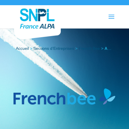
Accueil
>
Sections d’Entreprises
>
French Bee
>
Actualités