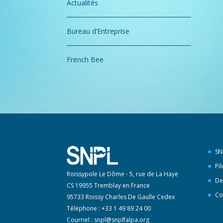
Actualités
Bureau d’Entreprise
French Bee
SN
Pi
Roissypole Le Dôme - 5, rue de La Haye
De
CS 19955 Tremblay en France
Co
95733 Roissy Charles De Gaulle Cedex
Téléphone : +33 1 49 89 24 00
Courriel :
snpl@snplfalpa.org