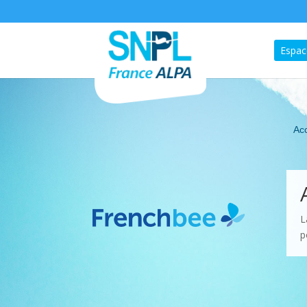
Espac
Acc
L
p