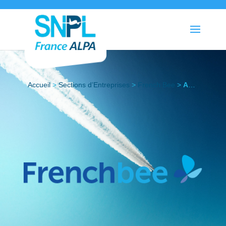
Accueil
>
Sections d’Entreprises
>
French Bee
>
Actualités