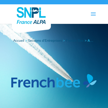
Accueil
>
Sections d’Entreprises
>
French Bee
>
Actualités