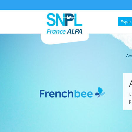
Espac
Acc
L
p