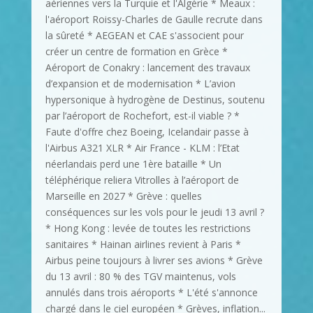
aériennes vers la Turquie et l'Algérie * Meaux :
l'aéroport Roissy-Charles de Gaulle recrute dans
la sûreté * AEGEAN et CAE s'associent pour
créer un centre de formation en Grèce *
Aéroport de Conakry : lancement des travaux
d’expansion et de modernisation * L’avion
hypersonique à hydrogène de Destinus, soutenu
par l’aéroport de Rochefort, est-il viable ? *
Faute d'offre chez Boeing, Icelandair passe à
l'Airbus A321 XLR * Air France - KLM : l’Etat
néerlandais perd une 1ère bataille * Un
téléphérique reliera Vitrolles à l’aéroport de
Marseille en 2027 * Grève : quelles
conséquences sur les vols pour le jeudi 13 avril ?
* Hong Kong : levée de toutes les restrictions
sanitaires * Hainan airlines revient à Paris *
Airbus peine toujours à livrer ses avions * Grève
du 13 avril : 80 % des TGV maintenus, vols
annulés dans trois aéroports * L'été s'annonce
chargé dans le ciel européen * Grèves, inflation...