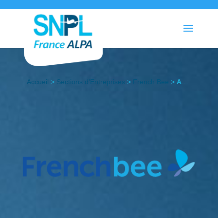
Accueil
>
Sections d’Entreprises
>
French Bee
>
Actualités