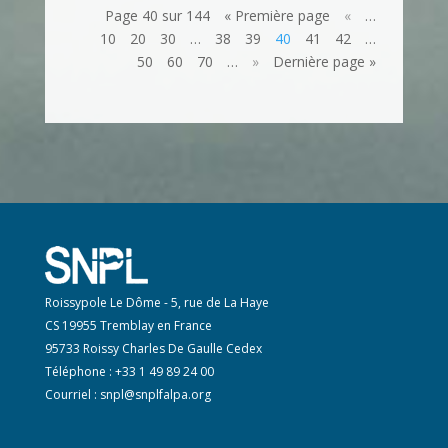
Page 40 sur 144
« Première page
«
…
10
20
30
…
38
39
40
41
42
…
50
60
70
…
»
Dernière page »
Roissypole Le Dôme - 5, rue de La Haye
CS 19955 Tremblay en France
95733 Roissy Charles De Gaulle Cedex
Téléphone : +33 1 49 89 24 00
Courriel :
snpl@snplfalpa.org