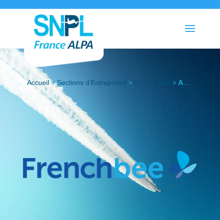
Accueil
>
Sections d’Entreprises
>
French Bee
>
Actualités