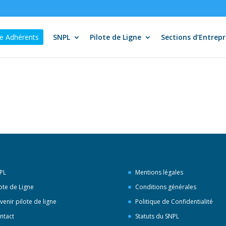
e Adhérents
SNPL
Pilote de Ligne
Sections d’Entrepr
PL
Mentions légales
lote de Ligne
Conditions générales
venir pilote de ligne
Politique de Confidentialité
ntact
Statuts du SNPL