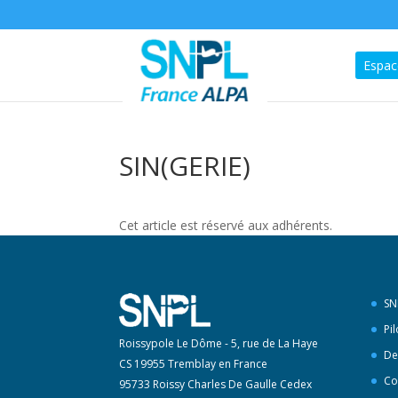
Espac
SIN(GERIE)
Cet article est réservé aux adhérents.
SN
Pi
Roissypole Le Dôme - 5, rue de La Haye
De
CS 19955 Tremblay en France
Co
95733 Roissy Charles De Gaulle Cedex