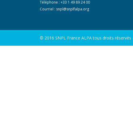
Téléphone : +33 1 49 89 24 00
Courriel :
snpl@snplfalpa.org
© 2016 SNPL France ALPA tous droits réservés - 