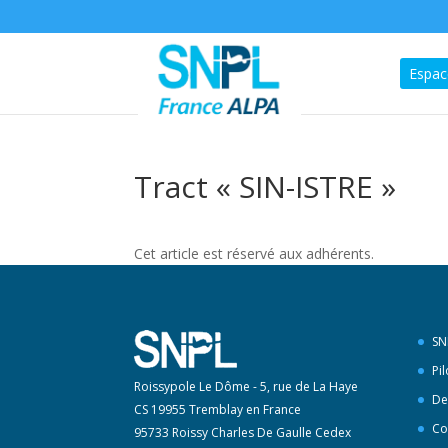
Espac
Tract « SIN-ISTRE »
Cet article est réservé aux adhérents.
SN
Pi
Roissypole Le Dôme - 5, rue de La Haye
De
CS 19955 Tremblay en France
Co
95733 Roissy Charles De Gaulle Cedex