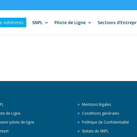
e Adhérents
SNPL
Pilote de Ligne
Sections d’Entrepr
PL
Mentions légales
lote de Ligne
Conditions générales
venir pilote de ligne
Politique de Confidentialité
ntact
Statuts du SNPL