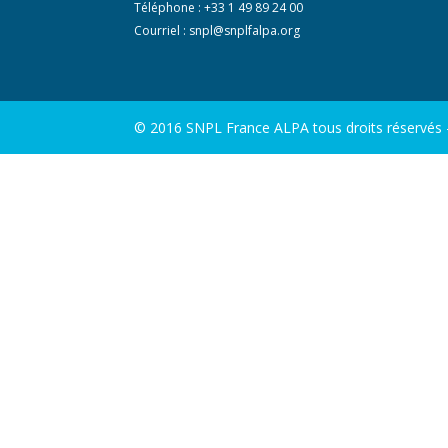
Téléphone : +33 1 49 89 24 00
Courriel :
snpl@snplfalpa.org
© 2016 SNPL France ALPA tous droits réservés - 