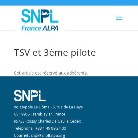
TSV et 3ème pilote
Cet article est réservé aux adhérents.
Roissypole Le Dôme - 5, rue de La Haye
CS 19955 Tremblay en France
95733 Roissy Charles De Gaulle Cedex
Téléphone : +33 1 49 89 24 00
Courriel :
snpl@snplfalpa.org