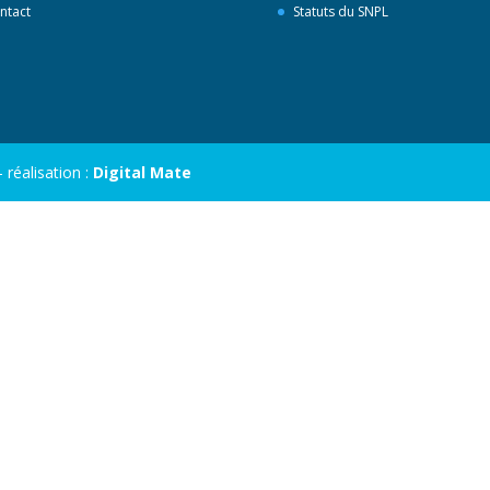
ntact
Statuts du SNPL
réalisation :
Digital Mate