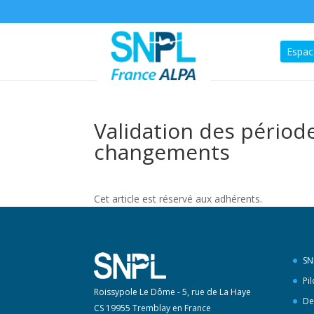
Espac
Validation des période
changements
Cet article est réservé aux adhérents.
SN
Pi
Roissypole Le Dôme - 5, rue de La Haye
De
CS 19955 Tremblay en France