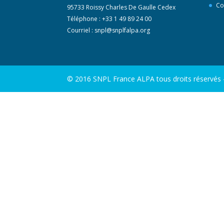
Co
95733 Roissy Charles De Gaulle Cedex
Téléphone : +33 1 49 89 24 00
Courriel :
snpl@snplfalpa.org
© 2016 SNPL France ALPA tous droits réservés - 