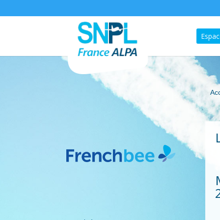
Espac
Acc