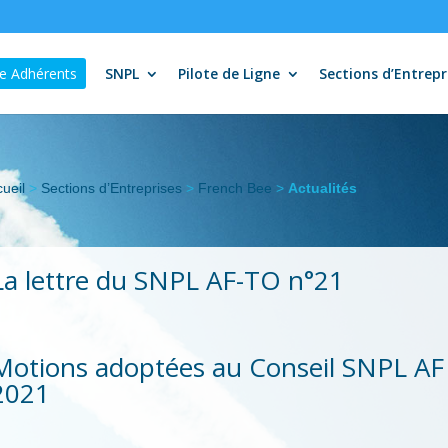
e Adhérents
SNPL
Pilote de Ligne
Sections d’Entrepr
ueil
>
Sections d’Entreprises
>
French Bee
>
Actualités
La lettre du SNPL AF-TO n°21
Motions adoptées au Conseil SNPL A
2021