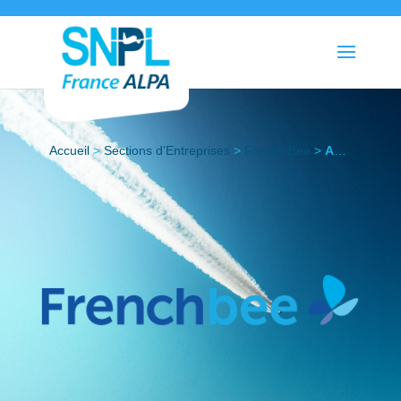
Accueil
>
Sections d’Entreprises
>
French Bee
>
Actualités