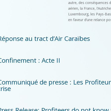
autre, des conséquences de
aérien, la France, l’Autriche
Luxembourg, les Pays-Bas,
en faveur d’une relance p
Réponse au tract d’Air Caraïbes
Confinement : Acte II
Communiqué de presse : Les Profiteur
crise
Press Release: Profiteers do not know t