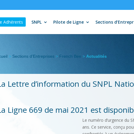
e Adhérents
SNPL
Pilote de Ligne
Sections d’Entrepr
ueil
>
Sections d’Entreprises
>
French Bee
>
Actualités
La Lettre d’information du SNPL Nati
La Ligne 669 de mai 2021 est disponib
Le numéro d’urgence du S
ans. Ce service, conçu pou
confrontés à un événement