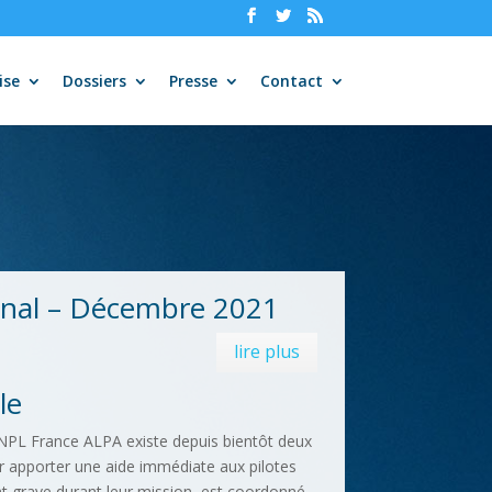
ise
Dossiers
Presse
Contact
onal – Décembre 2021
lire plus
le
NPL France ALPA existe depuis bientôt deux
r apporter une aide immédiate aux pilotes
 grave durant leur mission, est coordonné