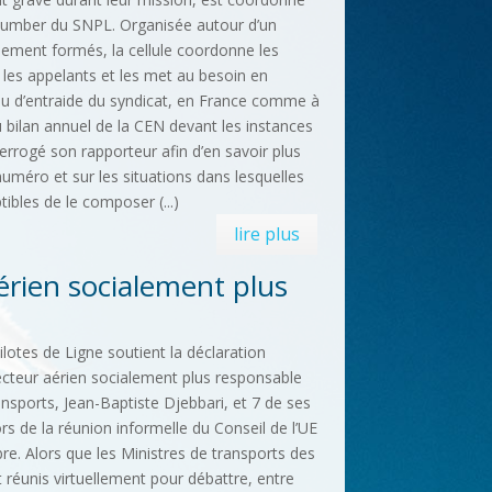
Number du SNPL. Organisée autour d’un
uement formés, la cellule coordonne les
e les appelants et les met au besoin en
au d’entraide du syndicat, en France comme à
u bilan annuel de la CEN devant les instances
errogé son rapporteur afin d’en savoir plus
uméro et sur les situations dans lesquelles
ibles de le composer (...)
lire plus
rien socialement plus
lotes de Ligne soutient la déclaration
ecteur aérien socialement plus responsable
ransports, Jean-Baptiste Djebbari, et 7 de ses
 de la réunion informelle du Conseil de l’UE
re. Alors que les Ministres de transports des
 réunis virtuellement pour débattre, entre