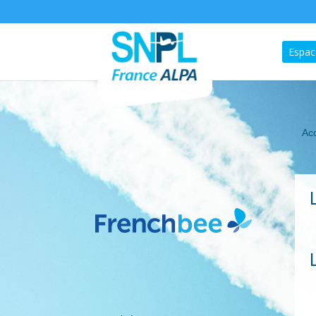
Espac
Acc