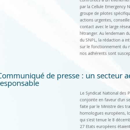
par la Cellule Emergency 
groupe de pilotes spécifiq
actions urgentes, conseill
contact avec le large rése
l’étranger. Au lendemain d
du SNPL, la rédaction a int
sur le fonctionnement du n
nos adhérents sont suscept
Communiqué de presse : un secteur aé
responsable
Le Syndicat National des Pi
conjointe en faveur d’un s
faite par le Ministre des t
homologues européens, lors
qui s’est tenue le 8 décemb
27 Etats européens étaient