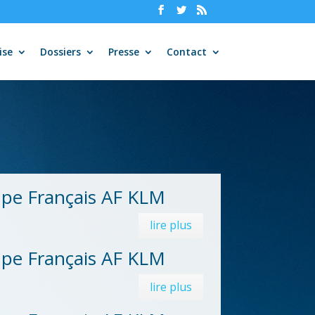
ise
Dossiers
Presse
Contact
upe Français AF KLM
lire plus
upe Français AF KLM
lire plus