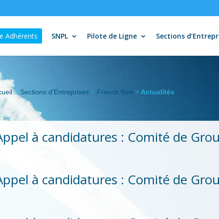
e Adhérents
SNPL
Pilote de Ligne
Sections d’Entrepr
ueil
>
Sections d’Entreprises
>
French Bee
>
Actualités
Appel à candidatures : Comité de Gro
Appel à candidatures : Comité de Gro