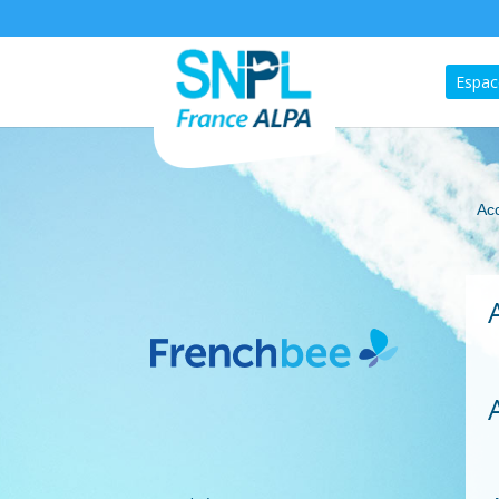
Espac
Acc