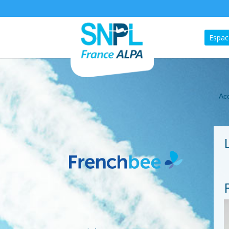
Espac
Acc