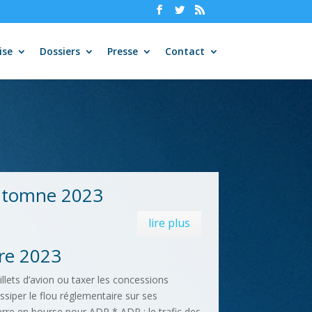
ise
Dossiers
Presse
Contact
Automne 2023
lire plus
re 2023
illets d’avion ou taxer les concessions
ssiper le flou réglementaire sur ses
erre en bourse pour ADP * ADP : le trafic des