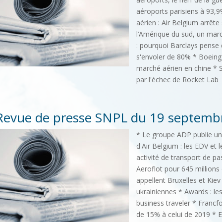
aéroports parisiens à 93,9
aérien : Air Belgium arrête
l’Amérique du sud, un mar
: pourquoi Barclays pense 
s'envoler de 80% * Boeing 
marché aérien en chine * Sp
par l'échec de Rocket Lab
Revue de presse SNPL du 19 septemb
* Le groupe ADP publie un
d'Air Belgium : les EDV et
activité de transport de p
Aeroflot pour 645 millions
appellent Bruxelles et Kie
ukrainiennes * Awards : l
business traveler * Francfo
de 15% à celui de 2019 * En