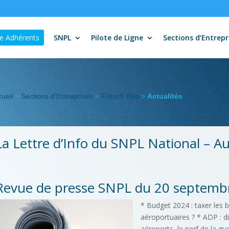
e Adhérents
SNPL
Pilote de Ligne
Sections d’Entrepr
ueil
>
Sections d’Entreprises
>
French Bee
>
Actualités
La Lettre d’Info du SNPL National – 
Revue de presse SNPL du 20 septemb
* Budget 2024 : taxer les b
aéroportuaires ? * ADP : di
aéroports, le nerf de la gu