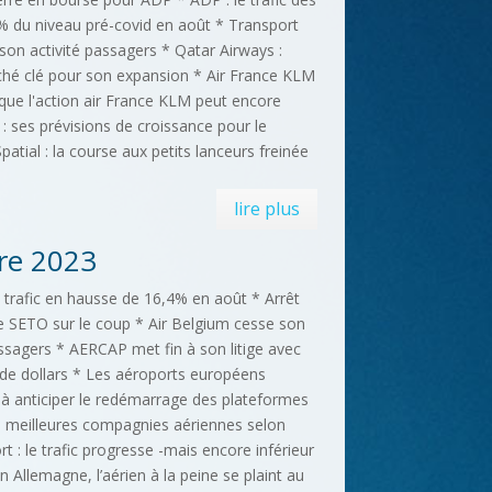
% du niveau pré-covid en août * Transport
 son activité passagers * Qatar Airways :
ché clé pour son expansion * Air France KLM
que l'action air France KLM peut encore
: ses prévisions de croissance pour le
atial : la course aux petits lanceurs freinée
lire plus
re 2023
 trafic en hausse de 16,4% en août * Arrêt
 le SETO sur le coup * Air Belgium cesse son
assagers * AERCAP met fin à son litige avec
 de dollars * Les aéroports européens
v à anticiper le redémarrage des plateformes
es meilleures compagnies aériennes selon
rt : le trafic progresse -mais encore inférieur
 Allemagne, l’aérien à la peine se plaint au