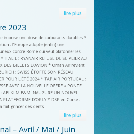
lire plus
re 2023
ope impose une dose de carburants durables *
ation : l'Europe adopte (enfin) une
urieux contre Rome qui veut plafonner les
îles * ITALIE : RYANAIR REFUSE DE SE PLIER AU
DES BILLETS D’AVION * Oman Air revient
 ZURICH : SWISS ÉTOFFE SON RÉSEAU
 POUR L’ÉTÉ 2024 * TAP AIR PORTUGAL :
SSE AVEC LA NOUVELLE OFFRE « PONTE
 : AFI KLM E&M INAUGURE UN NOUVEL
 PLATEFORME D’ORLY * DSP en Corse :
a fait grincer des dents
lire plus
l – Avril / Mai / Juin