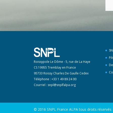
SN
Pi
Roissypole Le Dôme - 5, rue de La Haye
De
CS 19955 Tremblay en France
Co
95733 Roissy Charles De Gaulle Cedex
Téléphone : +33 1 49 89 24 00
Courriel :
snpl@snplfalpa.org
© 2016 SNPL France ALPA tous droits réservés - 