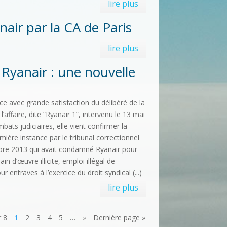
lire plus
air par la CA de Paris
lire plus
yanair : une nouvelle
e avec grande satisfaction du délibéré de la
’affaire, dite “Ryanair 1”, intervenu le 13 mai
bats judiciaires, elle vient confirmer la
ière instance par le tribunal correctionnel
bre 2013 qui avait condamné Ryanair pour
ain d’œuvre illicite, emploi illégal de
 entraves à l’exercice du droit syndical (...)
lire plus
r 8
1
2
3
4
5
…
»
Dernière page »