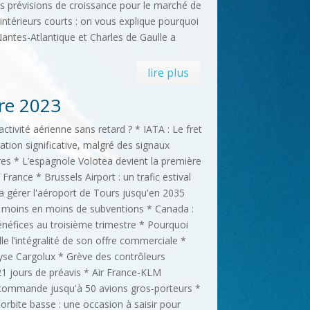
s prévisions de croissance pour le marché de
s intérieurs courts : on vous explique pourquoi
 Nantes-Atlantique et Charles de Gaulle a
lire plus
re 2023
activité aérienne sans retard ? * IATA : Le fret
ation significative, malgré des signaux
es * L’espagnole Volotea devient la première
ance * Brussels Airport : un trafic estival
a gérer l'aéroport de Tours jusqu'en 2035
 moins en moins de subventions * Canada :
néfices au troisième trimestre * Pourquoi
le l’intégralité de son offre commerciale *
yse Cargolux * Grève des contrôleurs
 21 jours de préavis * Air France-KLM
 commande jusqu'à 50 avions gros-porteurs *
orbite basse : une occasion à saisir pour