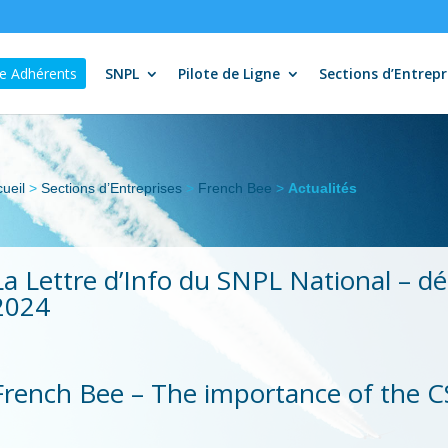
e Adhérents
SNPL
Pilote de Ligne
Sections d’Entrepr
ueil
>
Sections d’Entreprises
>
French Bee
>
Actualités
La Lettre d’Info du SNPL National – d
2024
French Bee – The importance of the C