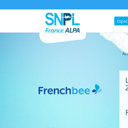
Espac
Acc