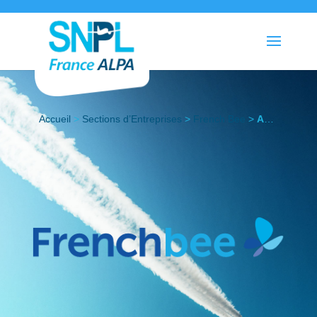
Accueil
>
Sections d’Entreprises
>
French Bee
>
Actualités