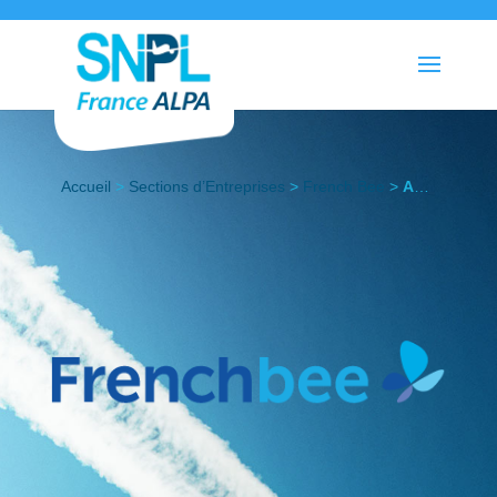
Accueil
>
Sections d’Entreprises
>
French Bee
>
Actualités