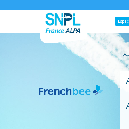
Espac
Acc