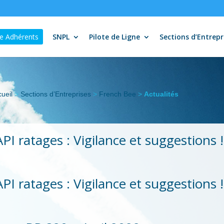
e Adhérents
SNPL
Pilote de Ligne
Sections d’Entrepr
ueil
>
Sections d’Entreprises
>
French Bee
>
Actualités
API ratages : Vigilance et suggestions !
API ratages : Vigilance et suggestions !