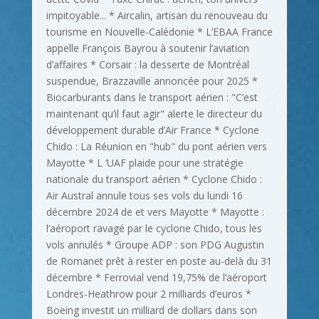
impitoyable... * Aircalin, artisan du renouveau du
tourisme en Nouvelle-Calédonie * L’EBAA France
appelle François Bayrou à soutenir l’aviation
d’affaires * Corsair : la desserte de Montréal
suspendue, Brazzaville annoncée pour 2025 *
Biocarburants dans le transport aérien : "C’est
maintenant qu’il faut agir" alerte le directeur du
développement durable d’Air France * Cyclone
Chido : La Réunion en "hub" du pont aérien vers
Mayotte * L ’UAF plaide pour une stratégie
nationale du transport aérien * Cyclone Chido :
Air Austral annule tous ses vols du lundi 16
décembre 2024 de et vers Mayotte * Mayotte :
l’aéroport ravagé par le cyclone Chido, tous les
vols annulés * Groupe ADP : son PDG Augustin
de Romanet prêt à rester en poste au-delà du 31
décembre * Ferrovial vend 19,75% de l’aéroport
Londres-Heathrow pour 2 milliards d’euros *
Boeing investit un milliard de dollars dans son