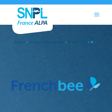
Accueil
>
Sections d’Entreprises
>
French Bee
>
Actualités