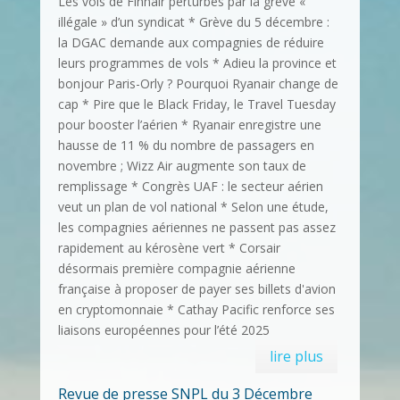
Les vols de Finnair perturbés par la grève «
illégale » d’un syndicat * Grève du 5 décembre :
la DGAC demande aux compagnies de réduire
leurs programmes de vols * Adieu la province et
bonjour Paris-Orly ? Pourquoi Ryanair change de
cap * Pire que le Black Friday, le Travel Tuesday
pour booster l’aérien * Ryanair enregistre une
hausse de 11 % du nombre de passagers en
novembre ; Wizz Air augmente son taux de
remplissage * Congrès UAF : le secteur aérien
veut un plan de vol national * Selon une étude,
les compagnies aériennes ne passent pas assez
rapidement au kérosène vert * Corsair
désormais première compagnie aérienne
française à proposer de payer ses billets d'avion
en cryptomonnaie * Cathay Pacific renforce ses
liaisons européennes pour l’été 2025
lire plus
Revue de presse SNPL du 3 Décembre