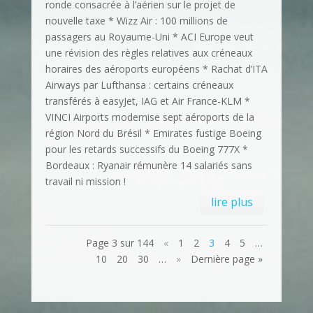
ronde consacrée à l’aérien sur le projet de
nouvelle taxe * Wizz Air : 100 millions de
passagers au Royaume-Uni * ACI Europe veut
une révision des règles relatives aux créneaux
horaires des aéroports européens * Rachat d’ITA
Airways par Lufthansa : certains créneaux
transférés à easyJet, IAG et Air France-KLM *
VINCI Airports modernise sept aéroports de la
région Nord du Brésil * Emirates fustige Boeing
pour les retards successifs du Boeing 777X *
Bordeaux : Ryanair rémunère 14 salariés sans
travail ni mission !
lire plus
Page 3 sur 144
«
1
2
3
4
5
…
10
20
30
…
»
Dernière page »