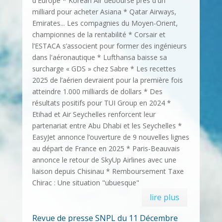
d'Europe * Korean Air débourse près d'un
milliard pour acheter Asiana * Qatar Airways,
Emirates... Les compagnies du Moyen-Orient,
championnes de la rentabilité * Corsair et
l’ESTACA s’associent pour former des ingénieurs
dans l'aéronautique * Lufthansa baisse sa
surcharge « GDS » chez Sabre * Les recettes
2025 de l’aérien devraient pour la première fois
atteindre 1.000 milliards de dollars * Des
résultats positifs pour TUI Group en 2024 *
Etihad et Air Seychelles renforcent leur
partenariat entre Abu Dhabi et les Seychelles *
EasyJet annonce l’ouverture de 9 nouvelles lignes
au départ de France en 2025 * Paris-Beauvais
annonce le retour de SkyUp Airlines avec une
liaison depuis Chisinau * Remboursement Taxe
Chirac : Une situation "ubuesque"
lire plus
Revue de presse SNPL du 11 Décembre