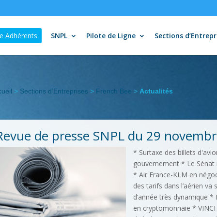
e Adhérents
SNPL
Pilote de Ligne
Sections d’Entrepr
ueil
>
Sections d’Entreprises
>
French Bee
>
Actualités
Revue de presse SNPL du 29 novembr
* Surtaxe des billets d'avi
gouvernement * Le Sénat rev
* Air France-KLM en négoc
des tarifs dans l’aérien va 
d’année très dynamique * P
en cryptomonnaie * VINCI 