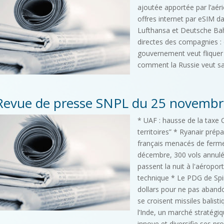
ajoutée apportée par l’aér
offres internet par eSIM da
Lufthansa et Deutsche Bah
directes des compagnies : 
gouvernement veut fliquer l
comment la Russie veut sa
Revue de presse SNPL du 25 novembr
* UAF : hausse de la taxe 
territoires” * Ryanair prép
français menacés de fermetu
décembre, 300 vols annulé
passent la nuit à l'aéropor
technique * Le PDG de Spiri
dollars pour ne pas abando
se croisent missiles balist
l’Inde, un marché stratégiq
innove et diversifie ses pro