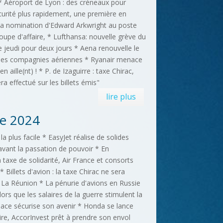
 * Aéroport de Lyon : des créneaux pour
curité plus rapidement, une première en
la nomination d'Edward Arkwright au poste
oupe d'affaire, * Lufthansa: nouvelle grève du
e jeudi pour deux jours * Aena renouvelle le
es compagnies aériennes * Ryanair menace
en aille(nt) ! * P. de Izaguirre : taxe Chirac,
a effectué sur les billets émis"
lire plus
e 2024
 la plus facile * EasyJet réalise de solides
vant la passation de pouvoir * En
 taxe de solidarité, Air France et consorts
? * Billets d'avion : la taxe Chirac ne sera
à La Réunion * La pénurie d'avions en Russie
lors que les salaires de la guerre stimulent la
ace sécurise son avenir * Honda se lance
ire, AccorInvest prêt à prendre son envol