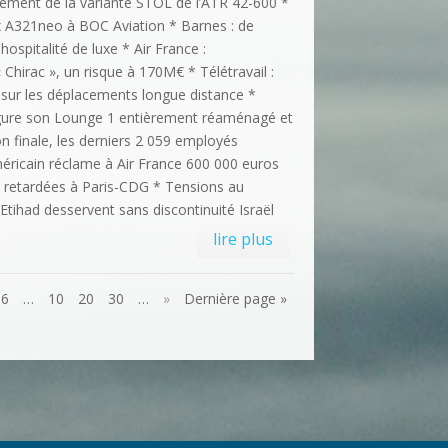
pement de la variante STOL de l’ATR 42-600 *
six A321neo à BOC Aviation * Barnes : de
hospitalité de luxe * Air France :
 Chirac », un risque à 170M€ * Télétravail :
 sur les déplacements longue distance *
ure son Lounge 1 entièrement réaménagé et
tion finale, les derniers 2 059 employés
éricain réclame à Air France 600 000 euros
 retardées à Paris-CDG * Tensions au
 Etihad desservent sans discontinuité Israël
lire plus
6
…
10
20
30
…
»
Dernière page »