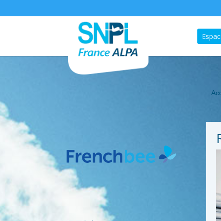
Espac
Acc