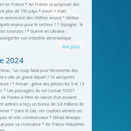
ien en France * Air France va proposer des
ns plus de 190 pays * Avion + train :
n annoncent des chiffres record * Ventes
quels enjeux pour le secteur ? * Espagne : le
es touristes ! * Guerre en Ukraine :
uvegarder son industrie aéronautique
lire plus
e 2024
Chirac, “un coup fatal pour l’économie des
are-t-elle un grand départ ? 10 aéroports
re ! * Finnair : grève des pilotes les 9 et 13
s * Les passagers du vol Corsair SS927
t de Pointe-à-Pitre en raison d'un incident
t Airlines a reçu un bonus de 3,8 millions de
nner * Dans le ciel, ces couloirs aériens où
iques et vols commerciaux * Etihad Airways :
ue pour sa croissance * Air France Industries
fils