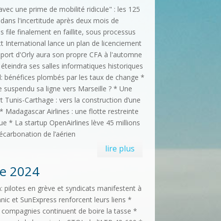
avec une prime de mobilité ridicule" : les 125
 dans l'incertitude après deux mois de
es file finalement en faillite, sous processus
t International lance un plan de licenciement
oport d'Orly aura son propre CFA à l'automne
éteindra ses salles informatiques historiques
l: bénéfices plombés par les taux de change *
le suspendu sa ligne vers Marseille ? * Une
t Tunis-Carthage : vers la construction d’une
 Madagascar Airlines : une flotte restreinte
e * La startup OpenAirlines lève 45 millions
écarbonation de l’aérien
lire plus
e 2024
n: pilotes en grève et syndicats manifestent à
nic et SunExpress renforcent leurs liens *
 compagnies continuent de boire la tasse *