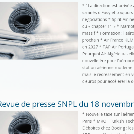
* "La direction est arrivée 
salariés d'Easyjet toujours
négociations * Spirit Airlin
du « chapter 11 » * Marriot
massif * Formation : l'aér
prochain * Air France KLM 
en 2027 * TAP Air Portuga
Pourquoi Air Algérie a-t-el
nouvelle ère pour l’aéropor
station aérienne moderne *
mais le redressement en vu
d’euros pour accélérer la d
Revue de presse SNPL du 18 novembr
* Nouvelle taxe sur l'aérie
Paris * MRO : Turkish Tech
Déboires chez Boeing : les