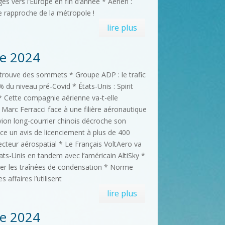
es vers l’Europe en fin d’année * Aérien :
e rapproche de la métropole !
lire plus
e 2024
etrouve des sommets * Groupe ADP : le trafic
 du niveau pré-Covid * États-Unis : Spirit
te * Cette compagnie aérienne va-t-elle
 Marc Ferracci face à une filière aéronautique
vion long-courrier chinois décroche son
nce un avis de licenciement à plus de 400
ecteur aérospatial * Le Français VoltAero va
ats-Unis en tandem avec l’américain AltiSky *
er les traînées de condensation * Norme
affaires l’utilisent
lire plus
e 2024