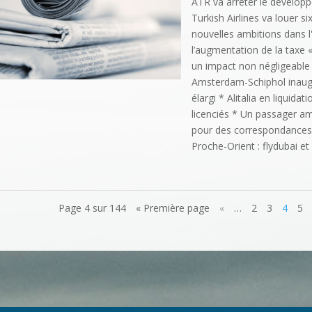
ATR va arrêter le dévelop
Turkish Airlines va louer 
nouvelles ambitions dans l'
l’augmentation de la taxe «
un impact non négligeable
Amsterdam-Schiphol inaug
élargi * Alitalia en liquida
licenciés * Un passager am
pour des correspondances
Proche-Orient : flydubai et
Page 4 sur 144
« Première page
«
…
2
3
4
5