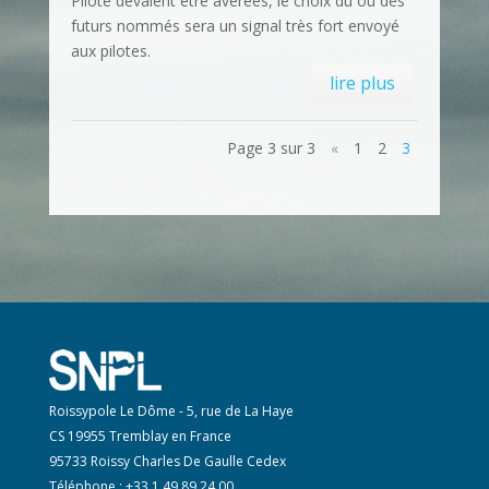
Pilote devaient être avérées, le choix du ou des
futurs nommés sera un signal très fort envoyé
aux pilotes.
lire plus
Page 3 sur 3
«
1
2
3
Roissypole Le Dôme - 5, rue de La Haye
CS 19955 Tremblay en France
95733 Roissy Charles De Gaulle Cedex
Téléphone : +33 1 49 89 24 00