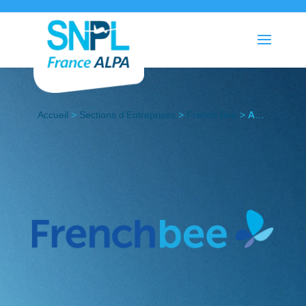
Accueil
>
Sections d’Entreprises
>
French Bee
>
Actualités