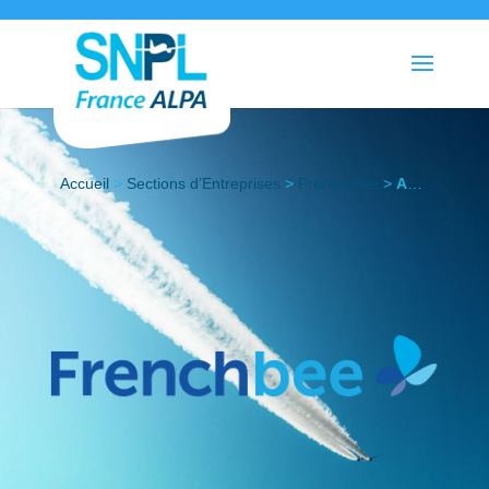
Accueil
>
Sections d’Entreprises
>
French Bee
>
Actualités