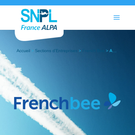
Accueil
>
Sections d’Entreprises
>
French Bee
>
Actualités