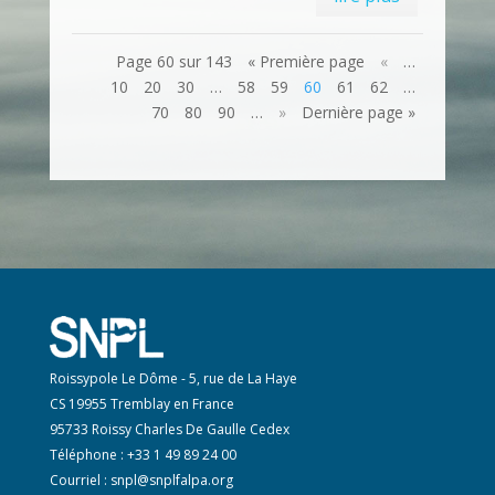
Page 60 sur 143
« Première page
«
…
10
20
30
…
58
59
60
61
62
…
70
80
90
…
»
Dernière page »
Roissypole Le Dôme - 5, rue de La Haye
CS 19955 Tremblay en France
95733 Roissy Charles De Gaulle Cedex
Téléphone : +33 1 49 89 24 00
Courriel :
snpl@snplfalpa.org