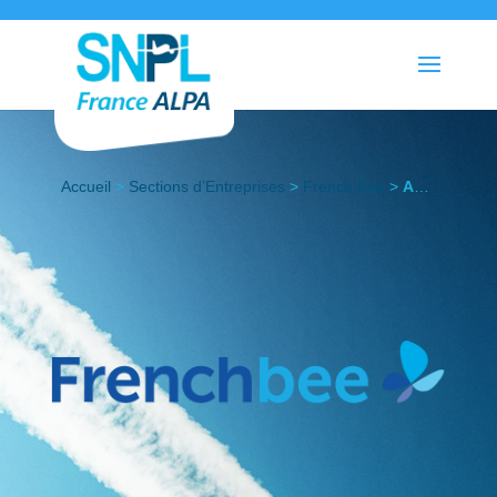
Accueil
>
Sections d’Entreprises
>
French Bee
>
Actualités