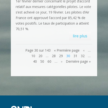
1er février dernier concernant le projet d’accord
relatif aux mesures catégorielles pilotes. Le vote
s’est achevé ce jour, 19 février. Les pilotes d’Air
France ont approuvé l’accord par 85,42 % de
votes positifs. Le taux de participation a atteint
70,51 %.
lire plus
Page 30 sur 143
« Première page
«
…
10
20
…
28
29
30
31
32
…
40
50
60
…
»
Dernière page »