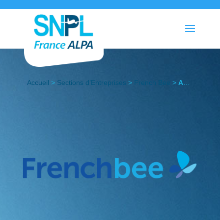
Accueil
>
Sections d’Entreprises
>
French Bee
>
Actualités