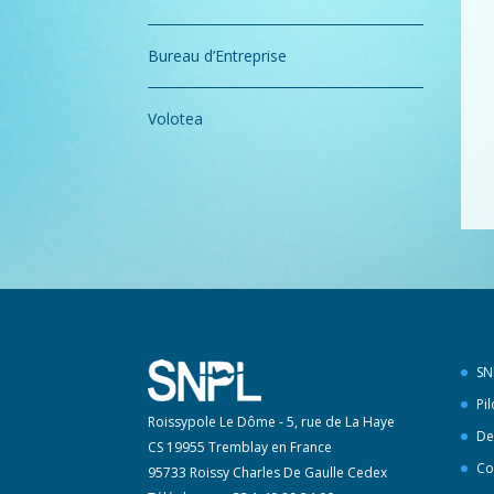
Bureau d’Entreprise
Volotea
SN
Pi
Roissypole Le Dôme - 5, rue de La Haye
De
CS 19955 Tremblay en France
Co
95733 Roissy Charles De Gaulle Cedex