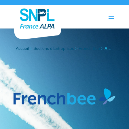
Accueil
>
Sections d’Entreprises
>
French Bee
>
Actualités