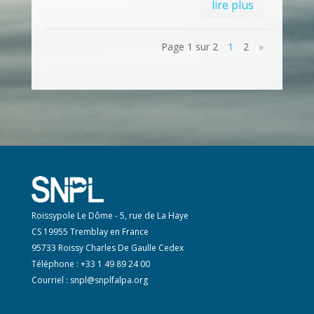
lire plus
Page 1 sur 2
1
2
»
Roissypole Le Dôme - 5, rue de La Haye
CS 19955 Tremblay en France
95733 Roissy Charles De Gaulle Cedex
Téléphone : +33 1 49 89 24 00
Courriel :
snpl@snplfalpa.org