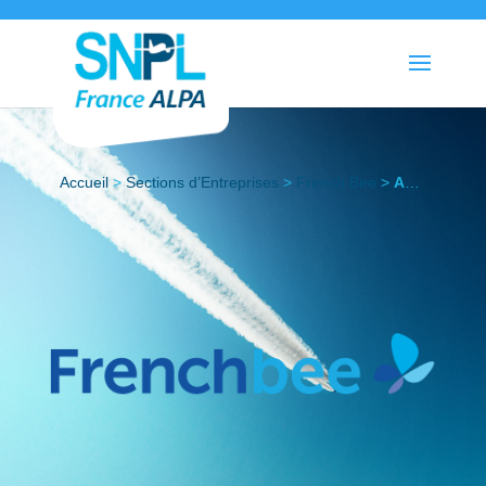
Accueil
>
Sections d’Entreprises
>
French Bee
>
Actualités