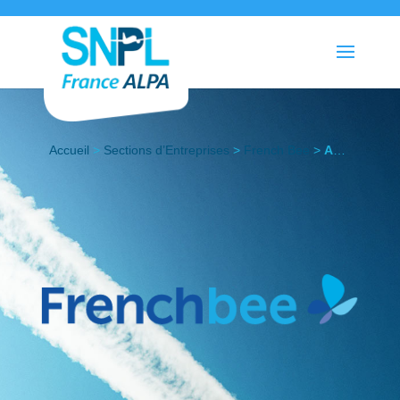
Accueil
>
Sections d’Entreprises
>
French Bee
>
Actualités