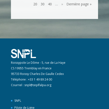
20
30
40
…
»
Dernière page »
Roissypole Le Dôme - 5, rue de La Haye
CS 19955 Tremblay en France
95733 Roissy Charles De Gaulle Cedex
Téléphone : +33 1 49 89 24 00
Courriel :
snpl@snplfalpa.org
SNPL
Pilote de Ligne