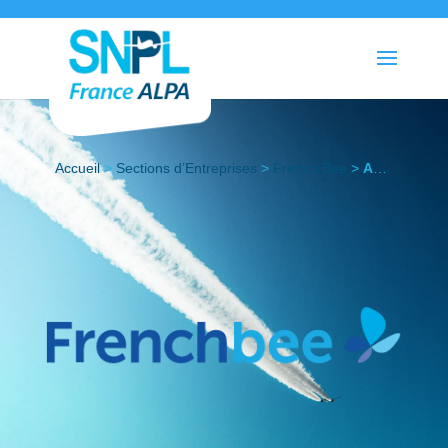
Accueil
>
Sections d’Entreprises
>
French Bee
>
Actualités