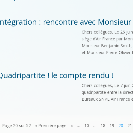
Intégration : rencontre avec Monsieu
Chers collègues, Le 26 ju
siège d’Air France par Mons
Monsieur Benjamin Smith,
et Monsieur Pierre-Olivier
Quadripartite ! le compte rendu !
Chers collègues, Le 7 juin
quadripartite entre la direc
Bureaux SNPL Air France e
Page 20 sur 52
« Première page
«
…
10
…
18
19
20
21