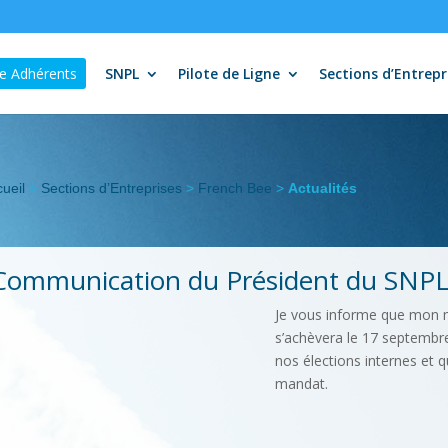
e Adhérents
SNPL
Pilote de Ligne
Sections d’Entrepr
ueil
>
Sections d’Entreprises
>
French Bee
>
Actualités
Communication du Président du SNP
Je vous informe que mon 
s’achèvera le 17 septembr
nos élections internes et 
mandat.