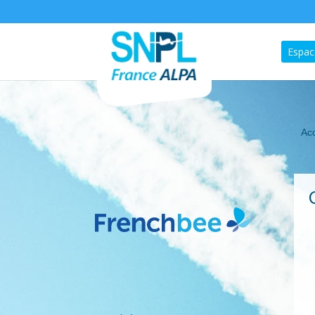
Espac
Acc