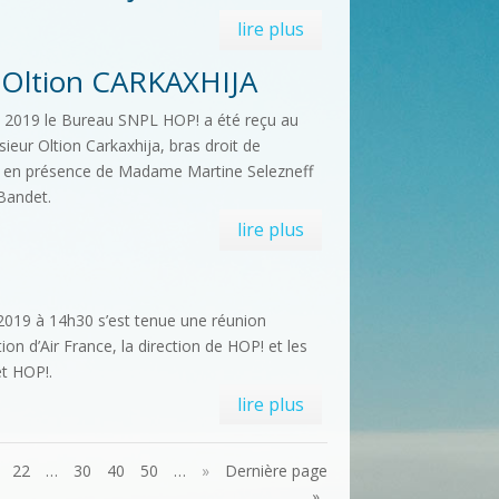
lire plus
r Oltion CARKAXHIJA
in 2019 le Bureau SNPL HOP! a été reçu au
ieur Oltion Carkaxhija, bras droit de
 en présence de Madame Martine Selezneff
 Bandet.
lire plus
 2019 à 14h30 s’est tenue une réunion
tion d’Air France, la direction de HOP! et les
t HOP!.
lire plus
22
…
30
40
50
…
»
Dernière page
»