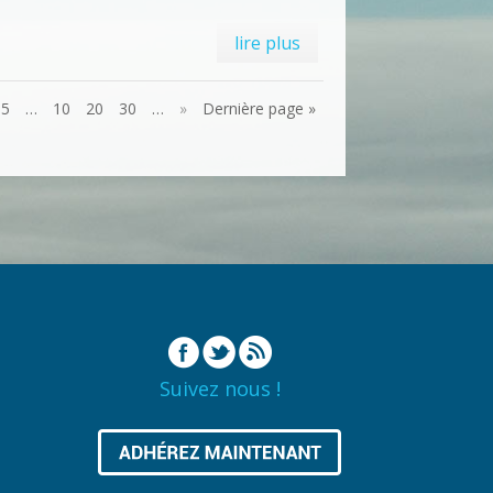
lire plus
5
…
10
20
30
…
»
Dernière page »
Suivez nous !