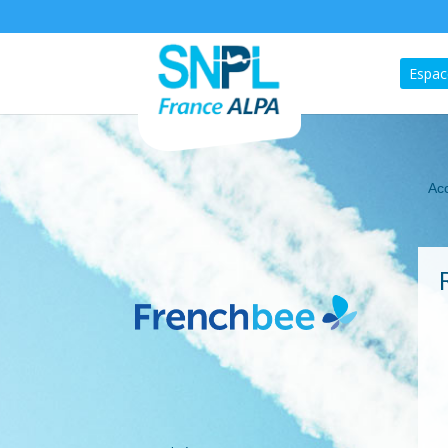
Espac
Acc