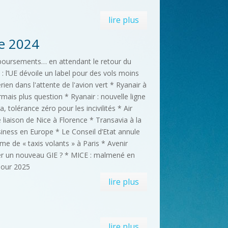
lire plus
e 2024
boursements… en attendant le retour du
 : l’UE dévoile un label pour des vols moins
rien dans l'attente de l'avion vert * Ryanair à
ormais plus question * Ryanair : nouvelle ligne
, tolérance zéro pour les incivilités * Air
 liaison de Nice à Florence * Transavia à la
iness en Europe * Le Conseil d’Etat annule
rme de « taxis volants » à Paris * Avenir
réer un nouveau GIE ? * MICE : malmené en
pour 2025
lire plus
lire plus