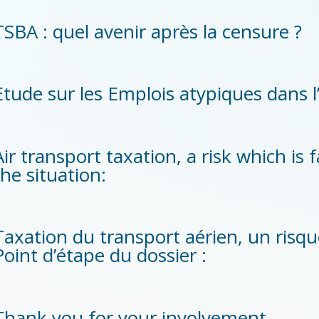
TSBA : quel avenir après la censure ?
Etude sur les Emplois atypiques dans l
Air transport taxation, a risk which is
the situation:
Taxation du transport aérien, un risque
Point d’étape du dossier :
Thank you for your involvement