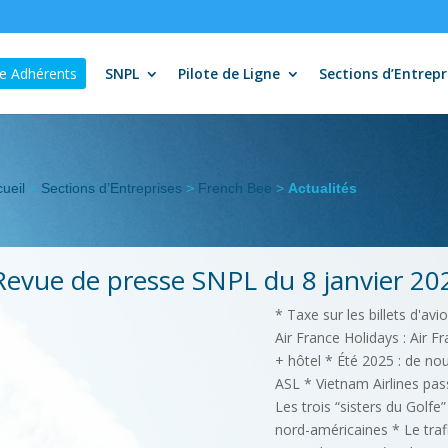
e Adhérents
SNPL
Pilote de Ligne
Sections d’Entrepr
ueil
>
Sections d’Entreprises
>
French Bee
>
Actualités
Revue de presse SNPL du 8 janvier 20
* Taxe sur les billets d'avi
Air France Holidays : Air F
+ hôtel * Été 2025 : de nou
ASL * Vietnam Airlines pa
Les trois “sisters du Golfe
nord-américaines * Le traf