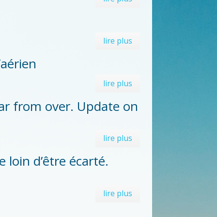
lire plus
’aérien
lire plus
 far from over. Update on
lire plus
 loin d’être écarté.
lire plus