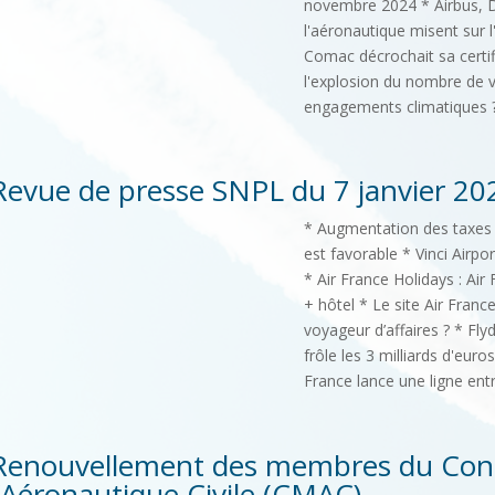
novembre 2024 * Airbus, Da
l'aéronautique misent sur l
Comac décrochait sa certif
l'explosion du nombre de vol
engagements climatiques 
Revue de presse SNPL du 7 janvier 20
* Augmentation des taxes 
est favorable * Vinci Airp
* Air France Holidays : Air
+ hôtel * Le site Air Franc
voyageur d’affaires ? * Fly
frôle les 3 milliards d'euro
France lance une ligne entr
Renouvellement des membres du Cons
l’Aéronautique Civile (CMAC)