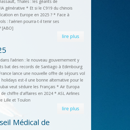
ssault, Thales : les géants de
'IA générative * Et si le C919 du chinois
ication en Europe en 2025 ? * Face à
s : l'aérien pourra-t-il tenir ses
? [ABO]
lire plus
25
dans l’aérien : le nouveau gouvernement y
orts bat des records de Santiago à Edimbourg
 France lance une nouvelle offre de séjours vol
e holidays est-il une bonne alternative pour le
dubai veut séduire les Français * Air Europa
s de chiffre d'affaires en 2024 * ASL Airlines
e Lille et Toulon
lire plus
eil Médical de