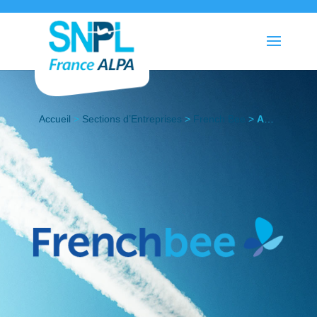
Accueil
>
Sections d’Entreprises
>
French Bee
>
Actualités